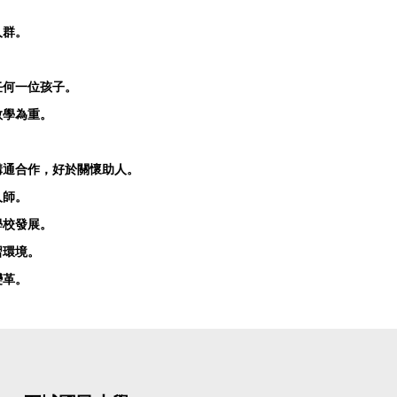
人群。
任何一位孩子。
教學為重。
溝通合作，好於關懷助人。
人師。
學校發展。
習環境。
變革。