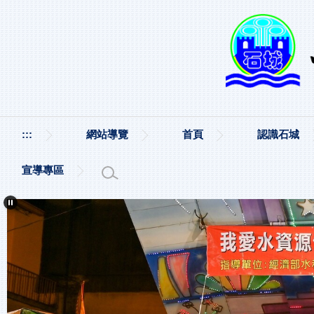
跳
到
主
要
內
容
區
:::
網站導覽
首頁
認識石城
宣導專區