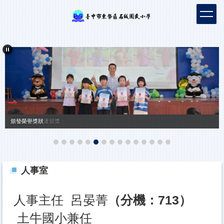
跳
到
主
要
內
容
區
頒發榮譽獎狀
東勢區中小聯運頒獎
人事室
人事主任 呂晏菁
（分機：713）
土牛國小兼任