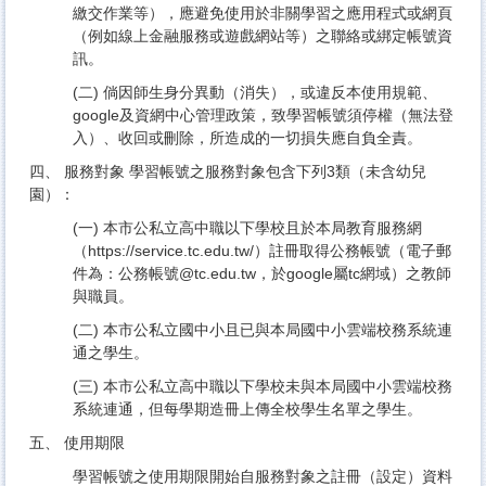
繳交作業等），應避免使用於非關學習之應用程式或網頁
（例如線上金融服務或遊戲網站等）之聯絡或綁定帳號資
訊。
(二) 倘因師生身分異動（消失），或違反本使用規範、
google及資網中心管理政策，致學習帳號須停權（無法登
入）、收回或刪除，所造成的一切損失應自負全責。
四、 服務對象 學習帳號之服務對象包含下列3類（未含幼兒
園）：
(一) 本市公私立高中職以下學校且於本局教育服務網
（https://service.tc.edu.tw/）註冊取得公務帳號（電子郵
件為：公務帳號@tc.edu.tw，於google屬tc網域）之教師
與職員。
(二) 本市公私立國中小且已與本局國中小雲端校務系統連
通之學生。
(三) 本市公私立高中職以下學校未與本局國中小雲端校務
系統連通，但每學期造冊上傳全校學生名單之學生。
五、 使用期限
學習帳號之使用期限開始自服務對象之註冊（設定）資料