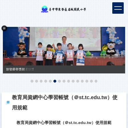
跳
到
主
要
內
容
區
頒發榮譽獎狀
東勢區中小聯運頒獎
教育局資網中心學習帳號（＠st.tc.edu.tw）使
用規範
教育局資網中心學習帳號（＠st.tc.edu.tw）使用規範