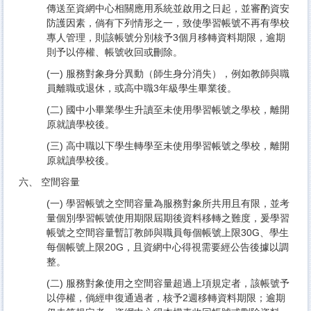
傳送至資網中心相關應用系統並啟用之日起，並審酌資安
防護因素，倘有下列情形之一，致使學習帳號不再有學校
專人管理，則該帳號分別核予3個月移轉資料期限，逾期
則予以停權、帳號收回或刪除。
(一) 服務對象身分異動（師生身分消失），例如教師與職
員離職或退休，或高中職3年級學生畢業後。
(二) 國中小畢業學生升讀至未使用學習帳號之學校，離開
原就讀學校後。
(三) 高中職以下學生轉學至未使用學習帳號之學校，離開
原就讀學校後。
六、 空間容量
(一) 學習帳號之空間容量為服務對象所共用且有限，並考
量個別學習帳號使用期限屆期後資料移轉之難度，爰學習
帳號之空間容量暫訂教師與職員每個帳號上限30G、學生
每個帳號上限20G，且資網中心得視需要經公告後據以調
整。
(二) 服務對象使用之空間容量超過上項規定者，該帳號予
以停權，倘經申復通過者，核予2週移轉資料期限；逾期