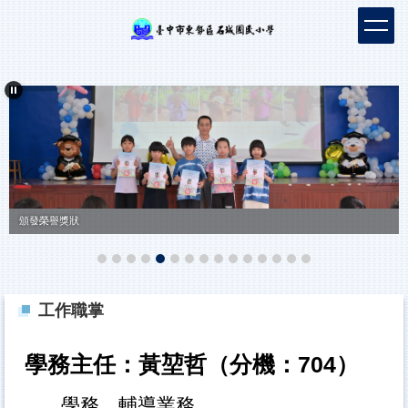
跳
到
主
要
內
容
區
頒發榮譽獎狀
工作職掌
學務主任：
黃堃哲
（分機：704
）
學務、輔導業務